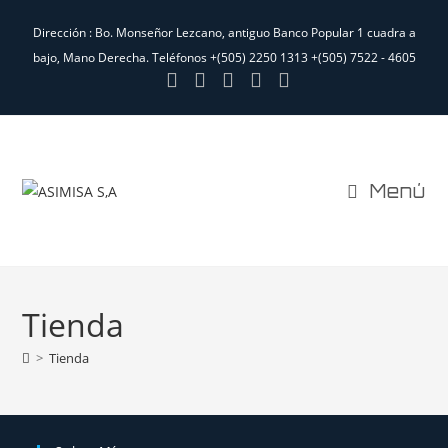
Dirección : Bo. Monseñor Lezcano, antiguo Banco Popular 1 cuadra a
bajo, Mano Derecha.​ Teléfonos +(505) 2250 1313 +(505) 7522 - 4605
Menú
Tienda
>
Tienda