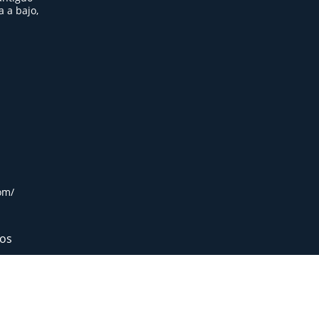
 a bajo,
om/
dos