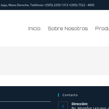
a bajo, Mano Derecha.​ Teléfonos +(505) 2250 1313 +(505) 7522 - 4605
Inicio
Sobre Nosotros
Produ
Contacto
Dirección:
Bo. Mozeñor Lezcano, 