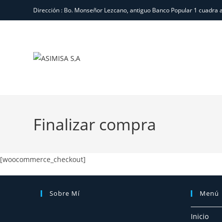
Dirección : Bo. Monseñor Lezcano, antiguo Banco Popular 1 cuadra 
Finalizar compra
[woocommerce_checkout]
Sobre Mí
Menú
Inicio